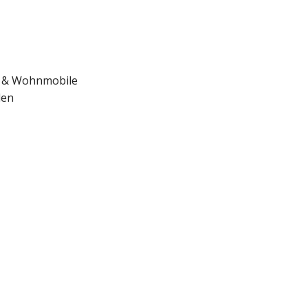
r & Wohnmobile
len