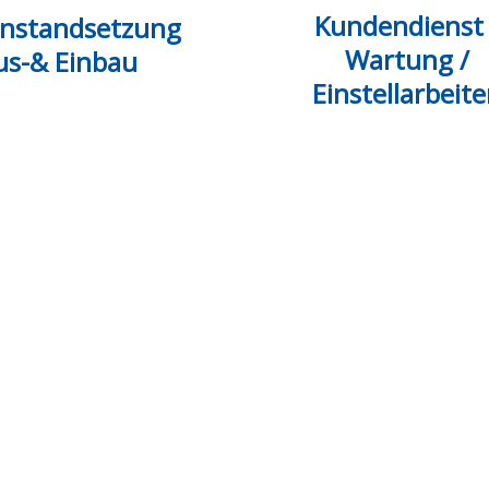
Kundendienst 
instandsetzung
Wartung /
us-& Einbau
Einstellarbeit